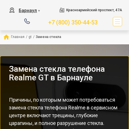
Барнаул
Красноармейский проспект, 47А
▼
+7 (800) 350-44-53
Главная
/
gt
/
Замена стекла
Замена стекла телефона
Realme GT в Барнауле
Причины, по которым может потребоваться
замена стекла телефона Realme в сервисном
центре включают трещины, глубокие
царапины, и полное разрушение стекла.